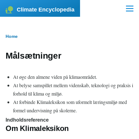
Skip to main content
Climate Encyclopedia
Menu
Home
Breadcrumb
Målsætninger
At øge den almene viden på klimaområdet.
At belyse samspillet mellem videnskab, teknologi og praksis i
forhold til klima og miljø.
At forbinde Klimaleksikon som uformelt læringsmiljø med
formel undervisning på skolerne.
Indholdsreference
Om Klimaleksikon