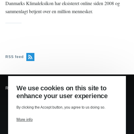
Danmarks Klimaleksikon har eksisteret online siden 2008 og
sammenlagt betjent over en million mennesker.
RSS feed
We use cookies on this site to
Redaktion og sekretariat
enhance your user experience
Editors
:
Lennart Kiil, MS
By clicking the Accept button, you agree to us doing so.
Mikkel Houmøller, MS
More info
Thomas Hesselberg, PhD