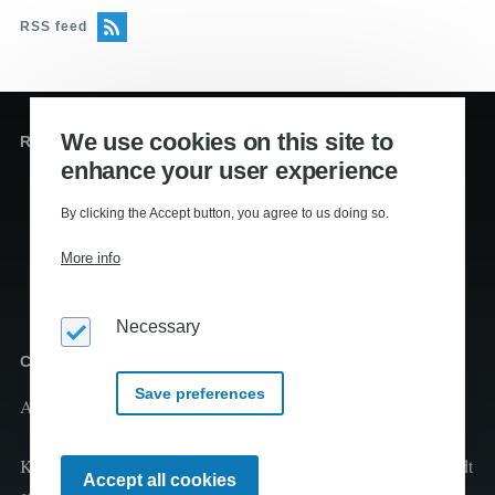
RSS feed
We use cookies on this site to
Redaktion og sekretariat
enhance your user experience
Editors
:
Lennart Kiil, MS
By clicking the Accept button, you agree to us doing so.
Mikkel Houmøller, MS
More info
Thomas Hesselberg, PhD
Necessary
Copyright
Save preferences
Al tekst er copyright
2026 Kiils v/Lennart Kiil
Kopiering og print fra Klimaleksikon til undervisningsbrug tilladt
Withdraw
Accept all cookies
consent